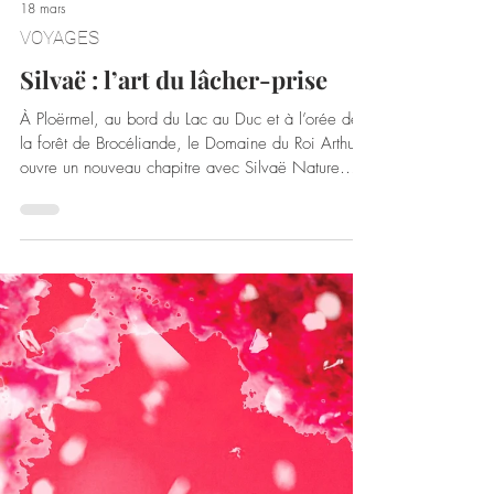
18 mars
VOYAGES
Silvaë : l’art du lâcher-prise
À Ploërmel, au bord du Lac au Duc et à l’orée de
la forêt de Brocéliande, le Domaine du Roi Arthur
ouvre un nouveau chapitre avec Silvaë Nature
Spa. Déployé sur 3 000 m² au cœur d’un
domaine naturel exceptionnel de 250 hectares, le
lieu s’impose comme le plus vaste spa de
Bretagne et le plus rare en France de par son
concept global. Pensé comme une destination bien-