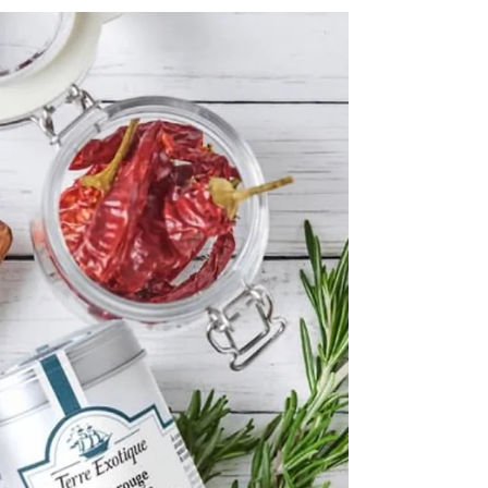
l’art de vivre britannique, ce coffret réunit six
saveurs, entre tea time, gourmandises d’outre-
Manche et cocktails iconiques. Chaque recette
incarne la rencontre entre ces deux cultures et joue
ce parfait équilibre entre élégance, gourmandise
et raffinement. Infusion menthe & chocolat, Cassis,
Gin framboise, Crémeux à la marmelade d’