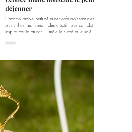
Léonce Blanc bouscule le petit-
déjeuner
L’incontournable petit-déjeuner café-croissant n’est
plus : il est maintenant plus créatif, plus complet.
Inspiré par le brunch, il mêle le sucré et le salé
dans des assiettes gourmandes. C’est dans cette
idée que Léonce Blanc dévoile BRUNCH, une
nouvelle gamme de tartinables premium qui va
réveiller les tables du matin ! Poivron, Tomate et
Butternut composent ce trio de nouveautés aux
textures harmonieuses associant fondant et petits
morceaux et aux saveurs équilibrées et go