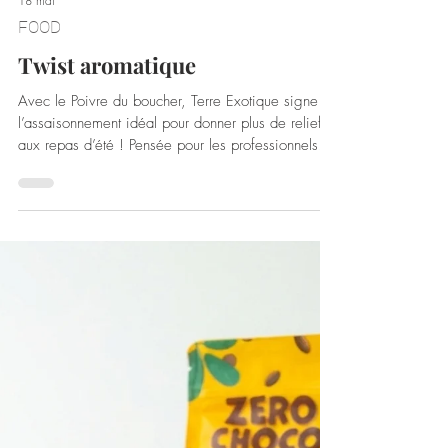
18 mai
FOOD
Twist aromatique
Avec le Poivre du boucher, Terre Exotique signe
l’assaisonnement idéal pour donner plus de relief
aux repas d’été ! Pensée pour les professionnels
comme pour les amateurs de cuisine, cette
création accompagne tous vos plats estivaux, entre
autres grillades, marinades et légumes à la
plancha.Son assemblage réunit poivre noir de
Tellicherry, poivre sauvage de la Likouala, baie de
Tasmanie et baie de la Jamaïque, associés à du
thym, de l’origan, de l’échalote ciselée, des graine