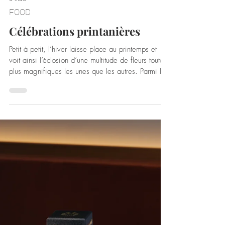
3 mars
FOOD
Célébrations printanières
Petit à petit, l’hiver laisse place au printemps et
voit ainsi l’éclosion d’une multitude de fleurs toutes
plus magnifiques les unes que les autres. Parmi les
plus belles et les plus iconiques, la floraison des
cerisiers au Japon, qui débute dès la seconde
moitié du mois de Mars, offre des décors dignes
de cartes postales. Afin de célébrer cet évènement