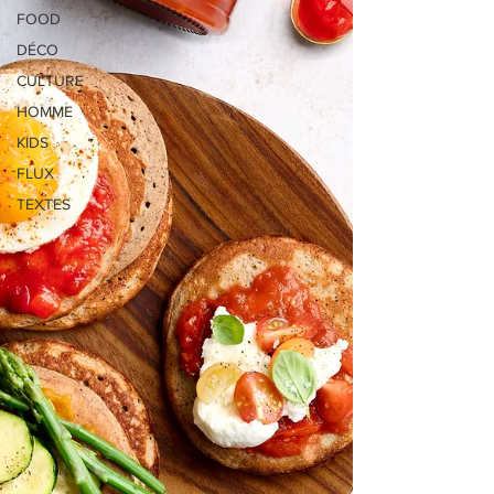
FOOD
DÉCO
CULTURE
HOMME
KIDS
FLUX
TEXTES