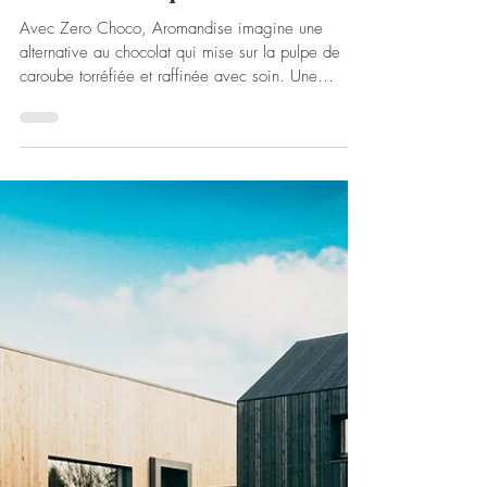
26 mars
FOOD
L’alternative qui fait fondre !
Avec Zero Choco, Aromandise imagine une
alternative au chocolat qui mise sur la pulpe de
caroube torréfiée et raffinée avec soin. Une
gourmandise au délicieux goût de chocolat au lait
aux notes de praliné, caramel et café. Vegan, bio
et pensée comme une réponse écoresponsable à
la pénurie de cacao, cette nouveauté affiche 20 %
de sucre en moins qu’un chocolat au lait classique,
tout en revendiquant une empreinte allégée avec
une réduction de 90 % d’eau consommée et 80 %
de CO