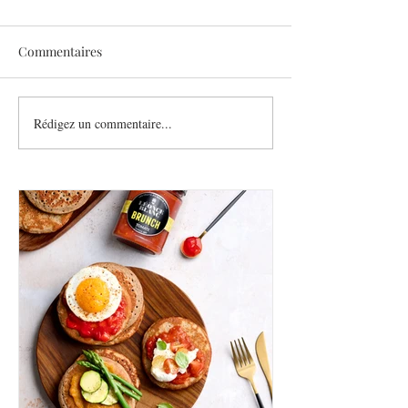
Commentaires
London calling
Rédigez un commentaire...
L’alternative qui 
fondre !