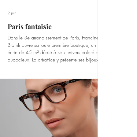
2 juin
Paris fantaisie
Dans le 3e arrondissement de Paris, Francine
Bramli ouvre sa toute première boutique, un
écrin de 45 m² dédié à son univers coloré et
audacieux. La créatrice y présente ses bijoux
fantaisie, souvent oversize, pensés comme des
pièces fortes au style assumé. Fruit d’un savoir-
faire artisanal et 100% made in France,
chaque modèle est dessiné, assemblé et poli
dans l’atelier parisien de la Maison. Résine,
acétate de cellulose issu de la fleur de coton,
pierres naturelles, métal o