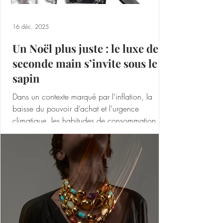
16 déc. 2025
Un Noël plus juste : le luxe de
seconde main s’invite sous le
sapin
Dans un contexte marqué par l’inflation, la
baisse du pouvoir d’achat et l’urgence
climatique, les habitudes de consommation
évoluent en profondeur. À l’approche des fêtes,
offrir moins mais mieux s’impose comme une
nouvelle norme, et la seconde main s’affirme
désormais comme une alternative désirable,
responsable et pleinement assumée. C’est dans
ce paysage en mutation que JAIIO s’impose
comme l’un des acteurs clés de la revente
premium en France, dans les univers de la