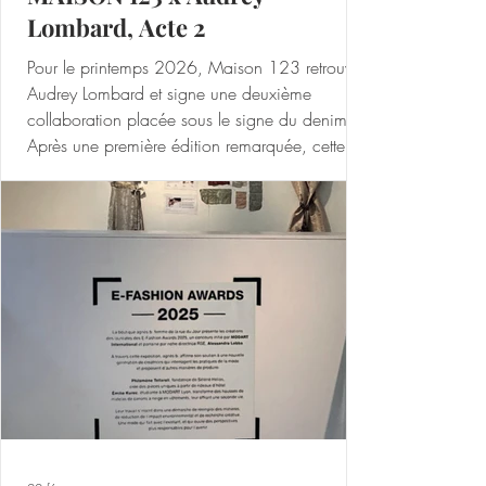
Lombard, Acte 2
Pour le printemps 2026, Maison 123 retrouve
Audrey Lombard et signe une deuxième
collaboration placée sous le signe du denim.
Après une première édition remarquée, cette
nouvelle collection se veut plus affirmée, faite
de volumes oversize et de silhouettes à l’allure
contemporaine, pointue, subtilement rétro avec
un clin d’œil assumé aux années 80.Veste,
jean et tote bag de la première collab’ sont
reconduits dans leurs coupes originales et se
déclinent en blue bleached et en