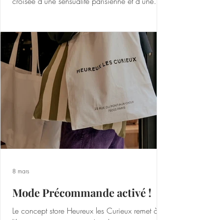
croisée d’une sensualité parisienne et d’une
désinvolture californienne, la collection mêle
savoir-faire corsetier et esthétique rétro-futuriste
dans un vestiaire audacieux et assumé. Entre
coton côtelé, satin et mesh, les matières jouent
le contraste et sculptent la silhouette, tandis que
transparence et imprimé léopard insufflent une
dimension i
8 mars
Mode Précommande activé !
Le concept store Heureux les Curieux remet à