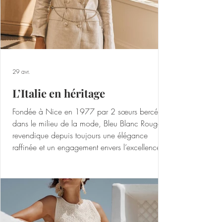
29 avr.
L’Italie en héritage
Fondée à Nice en 1977 par 2 sœurs bercées
dans le milieu de la mode, Bleu Blanc Rouge
revendique depuis toujours une élégance
raffinée et un engagement envers l’excellence.
Chaque modèle est soigneusement dessiné,
patronné et confectionné dans les ateliers situés
dans le Sud de la France et distille avec grâce
l’Esprit French Riviera. Bleu Blanc Rouge donne
vie à un vestiaire aux matières nobles et au
tombé parfait, à destination des femmes