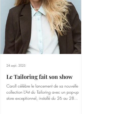
chaque paire de chaussons est unique, ornée
de broderies colorées et de pompons en laine
de mouton. L’art de faire du chausson un
accessoire de mode à pa
24 sept. 2025
Le Tailoring fait son show
Caroll célèbre le lancement de sa nouvelle
collection L’Art du Tailoring avec un pop-up
store exceptionnel, installé du 26 au 28...