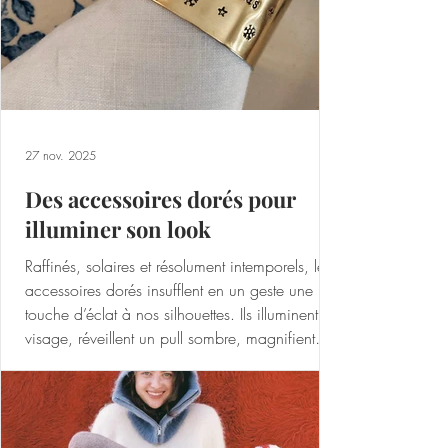
27 nov. 2025
Des accessoires dorés pour
illuminer son look
Raffinés, solaires et résolument intemporels, les
accessoires dorés insufflent en un geste une
touche d’éclat à nos silhouettes. Ils illuminent un
visage, réveillent un pull sombre, magnifient
une tenue minimaliste. Bijoux, montres ou
pièces artisanales : tour d’horizon de créations
qui allient élégance et savoir-faire. L’heure
étincelante selon Charlie Paris La maison