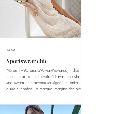
exigeantes et audacieuses. Cet espr
15 avr.
Sportswear chic
Né en 1993 près d’Aix-en-Provence, Indies
continue de tracer sa voie à travers un style
sportswear chic devenu sa signature, entre
allure et confort. La marque imagine des pièces
élégantes, faciles à porter et à entretenir,
construites autour de coupes au tombé parfait
et d’imprimés riches et exclusifs. Sa matière
phare, le jersey technique, coche toutes les