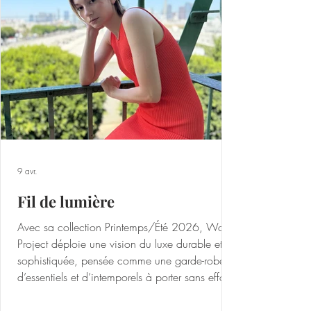
cases en matière de mode : fabriquée en Italie,
elle est appréciée pour son confort optimal, son
extrême douceur, sa fa
9 avr.
Fil de lumière
Avec sa collection Printemps/Été 2026, Wool
Project déploie une vision du luxe durable et
sophistiquée, pensée comme une garde-robe
d’essentiels et d’intemporels à porter sans effort.
Basée à Los Angeles, la marque propose un
vestiaire complet de pièces en maille et en