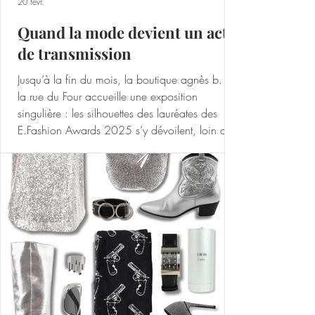
20 févr.
Quand la mode devient un acte
de transmission
Jusqu’à la fin du mois, la boutique agnès b. de
la rue du Four accueille une exposition
singulière : les silhouettes des lauréates des
E.Fashion Awards 2025 s’y dévoilent, loin des
podiums, au plus près du réel. Pensée comme
un prolongement naturel du concours, cette
exposition met en lumière une nouvelle
génération de créatrices pour qui la mode ne
se limite plus à l’esthétique.Parmi elles, Émilie
Kurec , élue Espoir pour une mode plus
responsable , et Philomène Tell