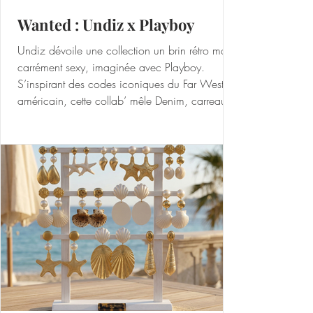
Wanted : Undiz x Playboy
Undiz dévoile une collection un brin rétro mais
carrément sexy, imaginée avec Playboy.
S’inspirant des codes iconiques du Far West
américain, cette collab’ mêle Denim, carreaux,
étoiles et touches de rouge. Veste en jean,
caleçon, boxer, short et body sauront faire le
bonheur des hommes et des femmes qui
cherchent des pièces faciles à mixer pour des
looks effortless ! Undiz x Playboy,
www.undiz.com