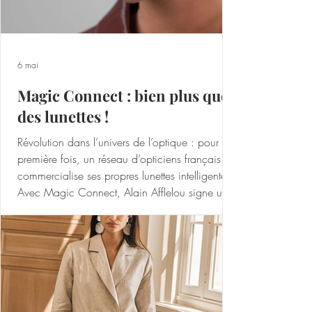
6 mai
Magic Connect : bien plus que
des lunettes !
Révolution dans l’univers de l’optique : pour la
première fois, un réseau d’opticiens français
commercialise ses propres lunettes intelligentes.
Avec Magic Connect, Alain Afflelou signe une
avancée majeure en investissant dans le
segment de la connectivité optique tout en y
ajoutant son expertise en tant qu’acteur de
santé. Contrairement aux lunettes connectées
classiques, ces modèles sont avant tout pensés
comme de véritables lunettes de vue : la
monture et les verres corre