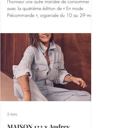
l’honneur une autre manière de consommer
avec la quatrième édition de « En mode
Précommande », organisée du 10 au 29 mars
2026. Imaginé par sa fondatrice Sabrina
Piperno, experte du retail depuis plus de 20
ans, l’événement prône un nouveau style de vie
: plus réfléchi et plus durable. Les
précommandes donnent cet avantage de limiter
la surproduction et ainsi valoriser une
consommation raisonnée grâce à une
demande qui est réelle e
2 mars
MAISON 123 x Audrey