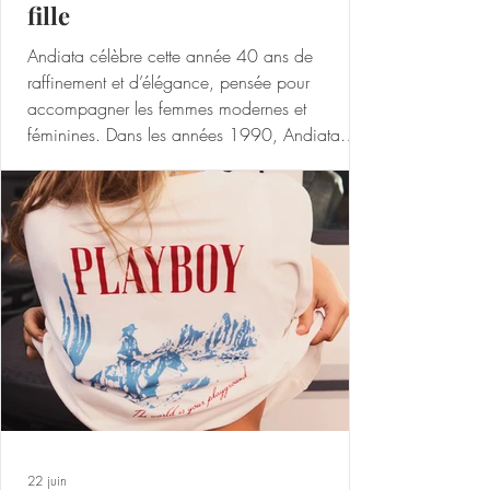
fille
Andiata célèbre cette année 40 ans de
raffinement et d’élégance, pensée pour
accompagner les femmes modernes et
féminines. Dans les années 1990, Andiata
devient une référence du vestiaire professionnel
féminin, grâce à des coupes tailleur affirmées et
un design soigné. Son tailleur-pantalon
iconique devient alors une pièce signature à la
silhouette forte et intemporelle, réinterprétée au
fil des collections jusqu’à aujourd‘hui. Au fil du
temps, la maison a évolué en même temp
22 juin