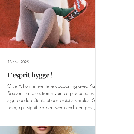
horlogère française dévoile une pièce féminine
de caractère : l’ Initial 36 Jour/Nuit Aventurine
doré rose .
18 nov. 2025
L'esprit hygge !
Give A Pon réinvente le cocooning avec Kalo
Soukou, la collection hivernale placée sous le
signe de la détente et des plaisirs simples. Son
nom, qui signifie « bon week-end » en grec,
résume l’esprit de la marque : profiter de
l’instant et célébrer la convivialité. Fabriqués à
la main en Grèce par une entreprise familiale,