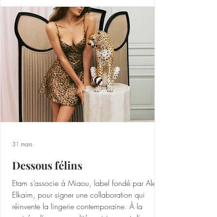
soie, donnant la possibilité à chaque femme de
passer d’une allure décontractée à une
silhouette plus habillée. Bodys, robes,
pantalons, leggings… sont déclinés dans une
palette de tons neutres et feutrés, à la
31 mars
Dessous félins
Etam s’associe à Miaou, label fondé par Alexia
Elkaim, pour signer une collaboration qui
réinvente la lingerie contemporaine. À la