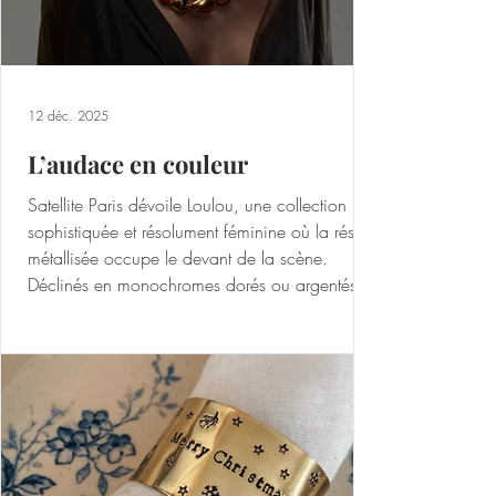
mode
12 déc. 2025
L’audace en couleur
Satellite Paris dévoile Loulou, une collection
sophistiquée et résolument féminine où la résine
métallisée occupe le devant de la scène.
Déclinés en monochromes dorés ou argentés,
parfois rehaussés de gemmes colorées, ces
bijoux se distinguent par leur douceur et leur
éclat.Fidèle à son savoir-faire artisanal, la
Maison conçoit et façonne chaque pièce dans
son atelier parisien avant de confier leur
fabrication à des artisans d’excellence installés
en Thaïlande. Une collaborat