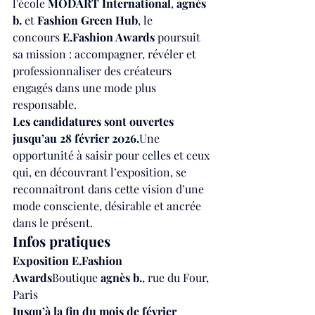
l'école 
MODART International
, 
agnès 
b.
 et 
Fashion Green Hub
, le 
concours 
E.Fashion
 Awards
 poursuit 
sa mission : accompagner, révéler et 
professionnaliser des créateurs 
engagés dans une mode plus 
responsable.
Les candidatures sont ouvertes 
jusqu’au 28 février 2026.
Une 
opportunité à saisir pour celles et ceux 
qui, en découvrant l’exposition, se 
reconnaîtront dans cette vision d’une 
mode consciente, désirable et ancrée 
dans le présent.
Infos pratiques
Exposition 
E.Fashion
Awards
Boutique 
agnès b.
, rue du Four, 
Paris
Jusqu’à la fin du mois de février