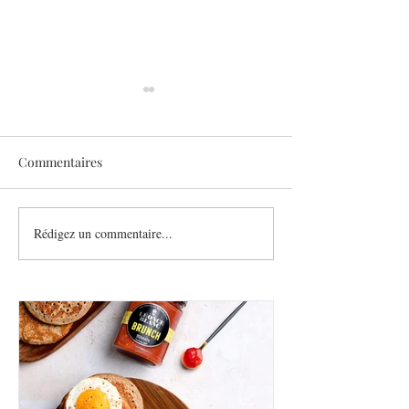
Commentaires
Sothys allège l’été
Rédigez un commentaire...
Six athlètes, une
plurielle