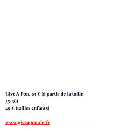
Give A Pon, 65 € (à partir de la taille 
35/36) 
49 € (tailles enfants) 
www.giveapon.de/fr