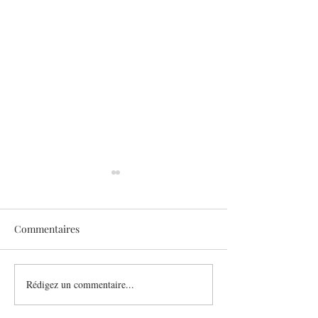
Commentaires
Sothys allège l’été
Rédigez un commentaire...
Six athlètes, une
plurielle