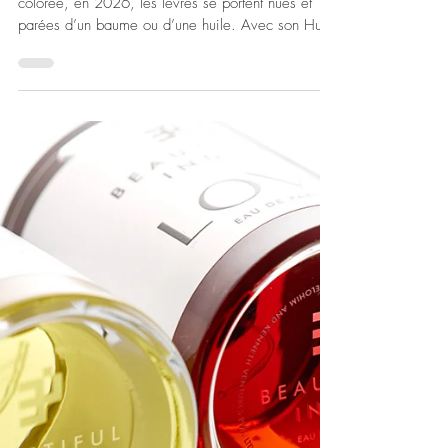
Si pendant longtemps, la bouche se portait mat et
colorée, en 2026, les lèvres se portent nues et
parées d’un baume ou d’une huile. Avec son Huile
à Lèvres Nourrissante, Payot dévoile un soin ultra-
gourmand. Au cœur de sa formule clean, composé
avec 93% d’ingrédients d’origine naturelle : des
céramides de carthame pour renforcer la barrière
cutanée et une très haute concentration en miel de
mimosa pour nourrir, réparer et apaiser les lèvres
les plus abîmées pendant 12 heures.