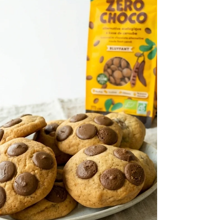
cosmétique, la marque est connue et reconnue
grâce à son expertise pointue autour des
innovations technologiques et des sélections
pointues d’ingrédients. Avec Liposome Advanced,
Decorté déploie une ligne de soins qui prolonge
une technologie lancée pour la première fois en
1992 et devenue incontournable de la maison
japonaise. Au cœur d