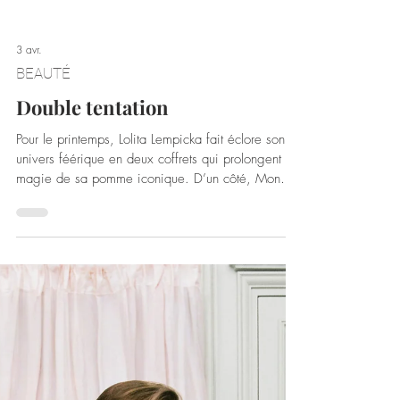
3 avr.
BEAUTÉ
Double tentation
Pour le printemps, Lolita Lempicka fait éclore son
univers féérique en deux coffrets qui prolongent la
magie de sa pomme iconique. D’un côté, Mon
Premier Parfum rejoue la tentation dans un bouquet
contemporain de fleurs de réglisse, d’anis et de
violette enveloppé de vanille et de praline. Une
plongée dans un univers toujours aussi magique et