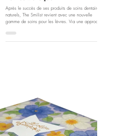
7 avr.
BEAUTÉ
Lèvres à croquer
Après le succès de ses produits de soins dentaires
naturels, The Smilist revient avec une nouvelle
gamme de soins pour les lèvres. Via une approche
globale inédite du sourire, la marque relie santé
buccale et beauté des lèvres à travers le concept
de Soin Microbiotique du Sourire. Au cœur de
cette innovation, un Micro-Baume Nourrissant qui
intègre la technologie LipBarrier dans une formule
réunissant également extrait de Solidago,
Complexe prébiotique ainsi que 5 huiles bot