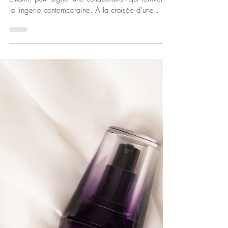
31 mars
MODE
Dessous félins
Etam s’associe à Miaou, label fondé par Alexia
Elkaim, pour signer une collaboration qui réinvente
la lingerie contemporaine. À la croisée d’une
sensualité parisienne et d’une désinvolture
californienne, la collection mêle savoir-faire
corsetier et esthétique rétro-futuriste dans un
vestiaire audacieux et assumé. Entre coton côtelé,
satin et mesh, les matières jouent le contraste et
sculptent la silhouette, tandis que transparence et
imprimé léopard insufflent une dimension i