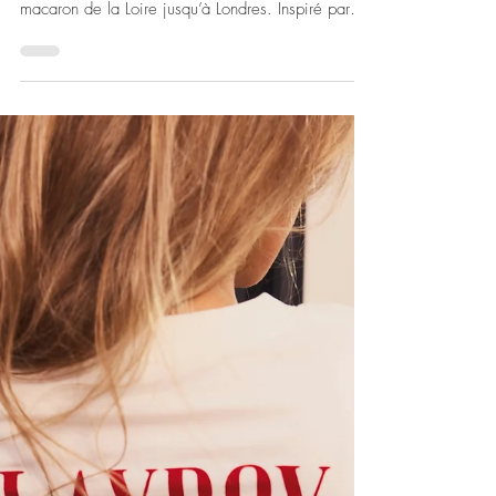
2 juil.
FOOD
London calling
Franck & Anne Deville dévoilent The British
Selection, une édition limitée qui fait voyager le
macaron de la Loire jusqu’à Londres. Inspiré par
l’art de vivre britannique, ce coffret réunit six
saveurs, entre tea time, gourmandises d’outre-
Manche et cocktails iconiques. Chaque recette
incarne la rencontre entre ces deux cultures et joue
ce parfait équilibre entre élégance, gourmandise
et raffinement. Infusion menthe & chocolat, Cassis,
Gin framboise, Crémeux à la marmelade d’