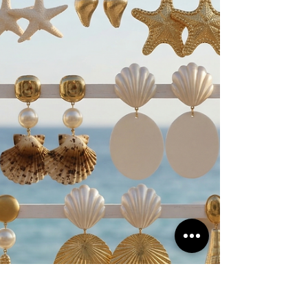
américain, cette collab’ mêle Denim, carreaux,
étoiles et touches de rouge. Veste en jean,
caleçon, boxer, short et body sauront faire le
bonheur des hommes et des femmes qui cherchent
des pièces faciles à mixer pour des looks effortless
! Undiz x Playboy, www.undiz.com