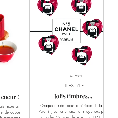
11 févr. 2021
LIFESTYLE
E
Jolis timbres...
coeur !
Chaque année, pour la période de la St
ais, nous avons
Valentin, La Poste rend hommage aux plus
 et de douceur
grandes Maisons de luxe. En 2021, à