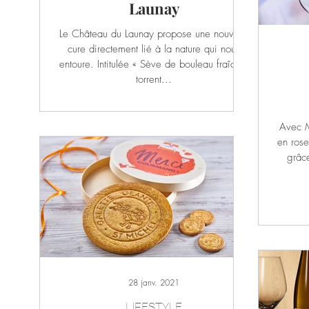
Launay
Le Château du Launay propose une nouvelle
cure directement lié à la nature qui nous
entoure. Intitulée « Sève de bouleau fraîche,
torrent...
Avec M
en rose
grâce
28 janv. 2021
LIFESTYLE