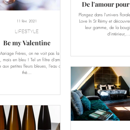
De l'amour pour
Plongez dans l'univers flora
Love In St Rémy et découvre
11 févr. 2021
leur gamme, de la boug
LIFESTYLE
d'intérieur,..
Be my Valentine
ariage Frères, on ne voit pas la vie
, mais en bleu ! Tel un filtre d’amour,
 aux petites fleurs bleues, l’eau du
thé...