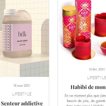
16 févr. 2021
LIFESTYL
Habibi de mon 
18 mars 2021
LIFESTYLE
En ce moment plus que jam
besoin de joie, de gaieté
Senteur addictive