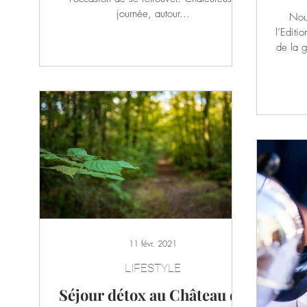
journée, autour...
Nouv
l’Editi
de la g
11 févr. 2021
LIFESTYLE
Séjour détox au Château du