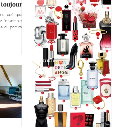
 toujours
le et poétique de
z l'ensemble de
ie au parfum
.