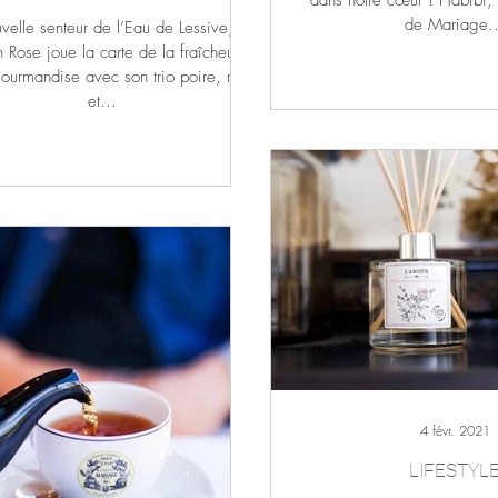
dans notre cœur ! Habibi, 
de Mariage..
elle senteur de l’Eau de Lessive,
on Rose joue la carte de la fraîcheur et
ourmandise avec son trio poire, rose
et...
4 févr. 2021
LIFESTYL