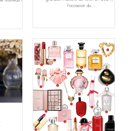
le nouveau thé
l’occasion du...
.
E