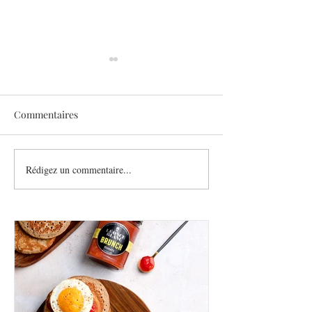
Commentaires
Sothys allège l’été
Rédigez un commentaire...
Six athlètes, une
plurielle