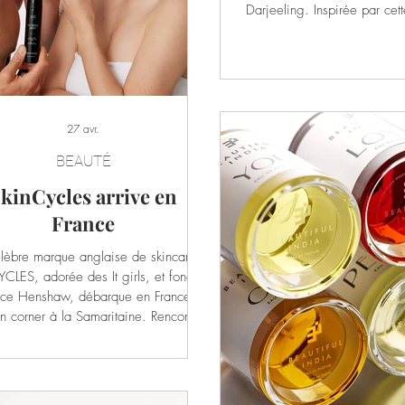
Darjeeling. Inspirée par cette
et de caractère, cette ligne 
apaisante et la pureté des j
entre ciel et montagnes. Un
retrouve au cœur de la sign
de cette gamme : la fraîche
apaisant et enveloppant co
27 avr.
gingembre et sa chaleur épi
BEAUTÉ
De
kinCycles arrive en
France
élèbre marque anglaise de skincare
LES, adorée des It girls, et fondée
ice Henshaw, débarque en France et
n corner à la Samaritaine. Rencontre.
Henshaw Quelle était l’idée initiale
rière la création de SkinCycles ?
ycles est né de ce que j’observais
 jour en clinique : des patients qui