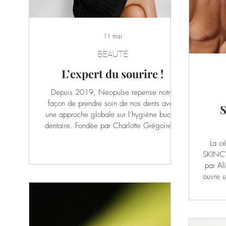
11 mai
BEAUTÉ
L’expert du sourire !
Depuis 2019, Neopulse repense notre
façon de prendre soin de nos dents avec
S
une approche globale sur l’hygiène bucco-
dentaire. Fondée par Charlotte Grégoire et
Henri Grolleau, deux experts issus de
La c
l’industrie pharmaceutique et de la santé
SKINCYC
bucco-dentaire, la marque propose une
par Al
routine complète, efficace et ludique pour
ouvre u
toute la famille dès la première dent des
Alice 
enfants. Recommandé par plus de 1 000
der
chirurgiens-dentistes et assistantes dentaires,
SkinC
Neopulse met en avant une gamme
chaque