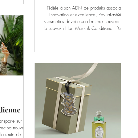
les créations
Fidèle à son ADN de produits associant
nts singuliers et
innovation et excellence, RevitaLash®
ontraste moderne
Cosmetics dévoile sa dernière nouveauté :
mbre pour White
le Leave-In Hair Mask & Conditioner. Pensé
s de Tubéreuse et
comme un soin hybride entre masque
tel un mirage olf
profond et après-shampooing sans rinçage,
il vise à simplifier la routine capillaire grâce
à son approche ultra-complète. En un seul
geste, ce soin 5-en-1 sans rinçage hydrate,
répare, renforce et protège la fibre tout en
facilitant le coiffage dans une texture
légère, totalement in
dienne
nsporte sur les
vec sa nouvelle
 la route de