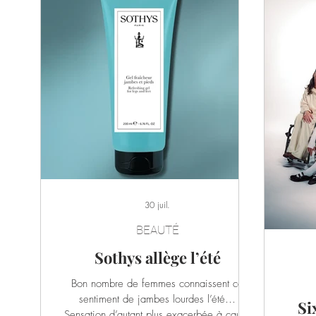
30 juil.
BEAUTÉ
Sothys allège l’été
Bon nombre de femmes connaissent ce
sentiment de jambes lourdes l’été…
Si
Sensation d’autant plus exacerbée à cause