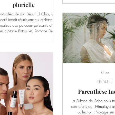
et décadentes, ces nouvel
plurielle
s’articulent autour d’ingrédie
ora dévoile son Beautiful Club, un
de récifs expressifs : un c
lectif inédit réunissant six athlètes
entre Fleurs Blanches & A
nçaises aux parcours puissants et
Spirit ; des notes orientale
ers : Marie Patouillet, Romane Dicko,
de Vanille pour Oil Fiction ; 
a Vautier, Violette Dorange, Perrine
font et Sandra Laoura. Six femmes
exception qui excellent dans leur
égorie, que ce soit dans un sport
iduel ou collectif, avec un parcours
ique ou paralympique, en tant que
 talents ou championnes confirmées.
21 avr.
ers cette initiative, Sephora dévoile
BEAUTÉ
Parenthèse In
La Sultane de Saba nous tra
contreforts de l'Himalaya a
collection : Voyage sur