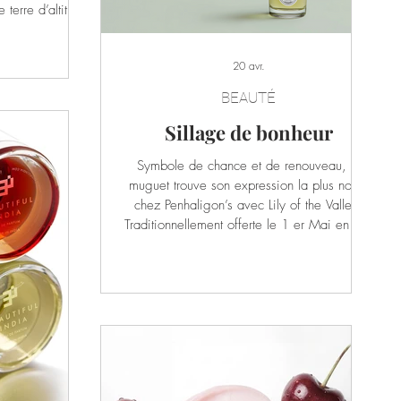
 terre d’altitude
capture l’énergie
ardins suspendus
20 avr.
e dualité qui se
ature olfactive
BEAUTÉ
ur du thé vert,
ntrebalance le
Sillage de bonheur
cée et vibrante.
Symbole de chance et de renouveau, le
muguet trouve son expression la plus noble
chez Penhaligon’s avec Lily of the Valley.
Traditionnellement offerte le 1 er Mai en tant
que porte-bonheur, cette fleur délicate
délaisse les jardins pour s’inviter dans le
flacon d’un jus subtilement complexe. Plus
qu’une fragrance, cette eau de toilette est
une promesse de bonhe ur capturée dans un
écrin de verre. Le voyage olfactif se déroule
à la manière d’une douce et fraîche rosée
du mat