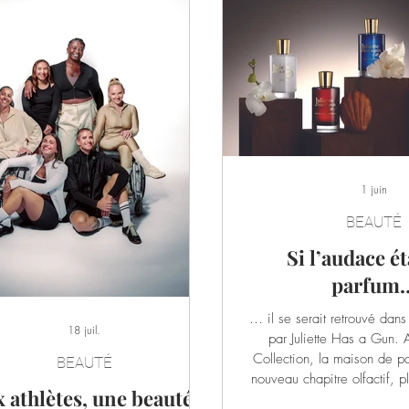
1 juin
BEAUTÉ
Si l’audace ét
parfum
… il se serait retrouvé dans
18 juil.
par Juliette Has a Gun. 
Collection, la maison de p
BEAUTÉ
nouveau chapitre olfactif, pl
x athlètes, une beauté
libre et résolument couture.