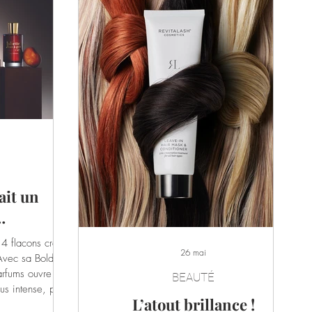
ait un
…
 4 flacons créés
26 mai
Avec sa Bold
arfums ouvre un
BEAUTÉ
us intense, plus
L’atout brillance !
 Chic, élégantes