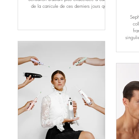
de la canicule de ces derniers jours qui
amplifie cette impression de jambes
Seph
fatiguées et gonflées. Avec son effet «
col
glaçon » immédiat, le Gel fraîcheur jambes
fra
et pieds DX Body™ de Sothys est l’allié
singuli
indispensable des températures qui
Flor
grimpent. Au cœur de sa formule, du
Laf
menthol et du camphre pour l’effet froid
d’
instantané, de l’arnica aux propriétés
cat
stimulantes et d
indiv
olymp
jeunes
A trav