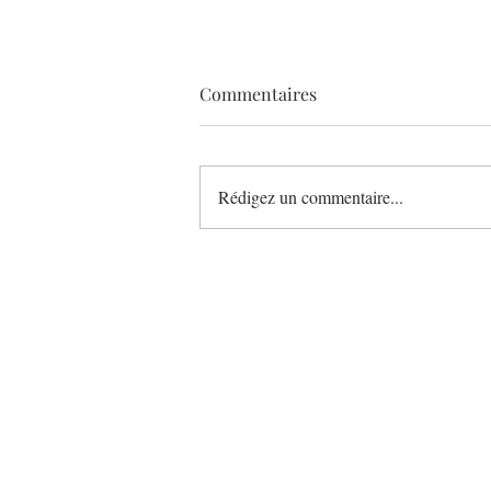
Commentaires
Rédigez un commentaire...
Léonce Blanc bouscule le
petit-déjeuner