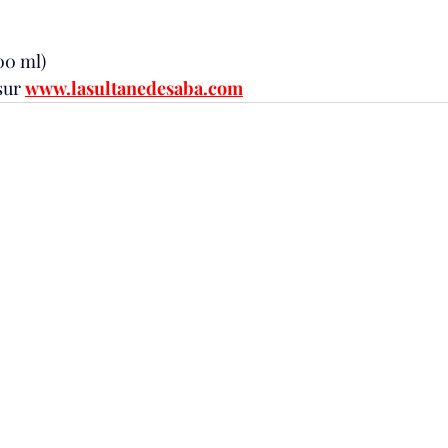
200 ml)
sur 
www.lasultanedesaba.com