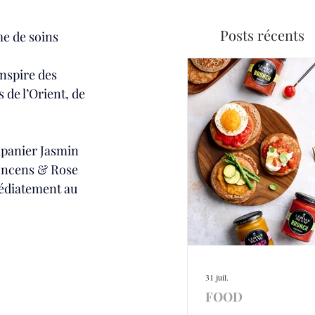
Posts récents
e de soins 
inspire des 
de l’Orient, de 
ipanier Jasmin 
 Encens & Rose 
médiatement au 
31 juil.
FOOD