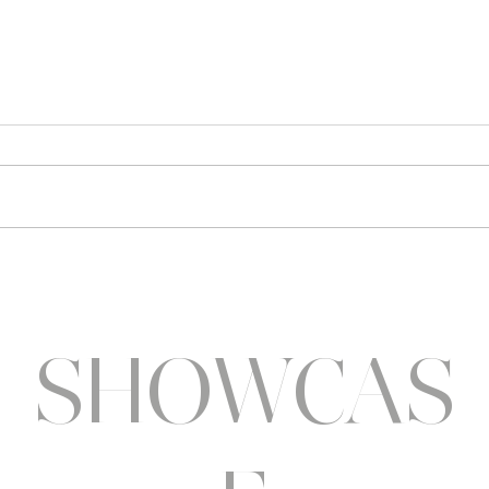
Sothys allège l’été
Six a
pluri
SHOWCAS