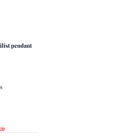
list pendant 
s
co