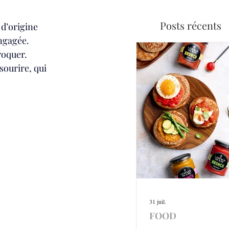
Posts récents
 d’origine 
ngagée. 
roquer. 
ourire, qui 
31 juil.
FOOD