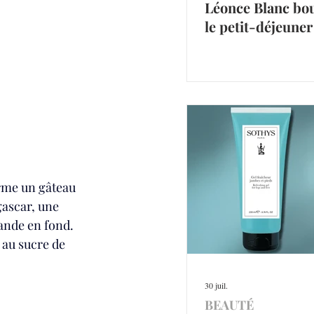
Léonce Blanc bo
le petit-déjeuner
erme un gâteau 
ascar, une 
ande en fond. 
 au sucre de 
30 juil.
BEAUTÉ