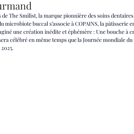
ourmand
s de The Smilist, la marque pionnière des soins dentaires
du microbiote buccal s’associe à COPAINS, la pâtisserie e
aginé une création inédite et éphémère : Une bouche à c
sera célébré en même temps que la Journée mondiale du s
 2025.