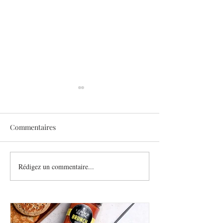
Commentaires
Sothys allège l’été
Rédigez un commentaire...
Six athlètes, une
plurielle