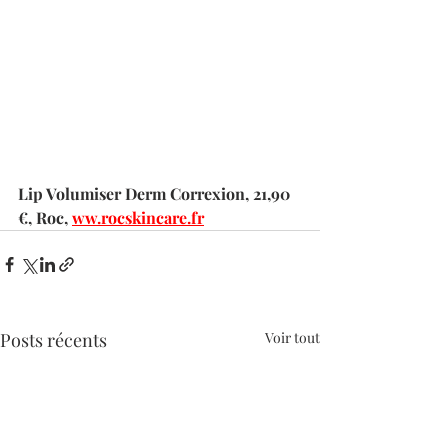
Lip Volumiser Derm Correxion, 21,90 
€, Roc, 
ww.rocskincare.fr
Posts récents
Voir tout