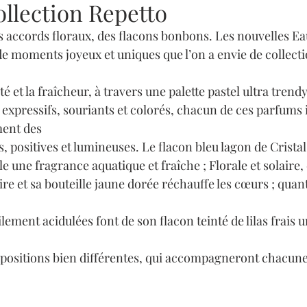
ollection Repetto
es accords floraux, des flacons bonbons. Les nouvelles Eau
de moments joyeux et uniques que l’on a envie de collecti
 et la fraîcheur, à travers une palette pastel ultra trendy. 
expressifs, souriants et colorés, chacun de ces parfums i
ent des
, positives et lumineuses. Le flacon bleu lagon de Cristal
e une fragrance aquatique et fraîche ; Florale et solaire,
ire et sa bouteille jaune dorée réchauffe les cœurs ; quan
ement acidulées font de son flacon teinté de lilas frais u
mpositions bien différentes, qui accompagneront chacun