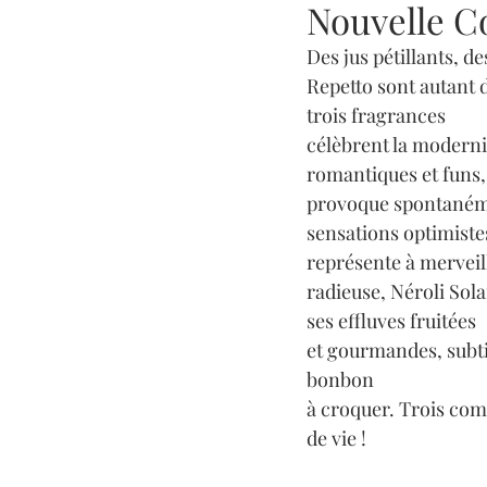
Nouvelle C
Des jus pétillants, d
Repetto sont autant 
trois fragrances
célèbrent la modernité
romantiques et funs, 
provoque spontaném
sensations optimistes
représente à merveill
radieuse, Néroli Sola
ses effluves fruitées 
et gourmandes, subtil
bonbon 
à croquer. Trois co
de vie !