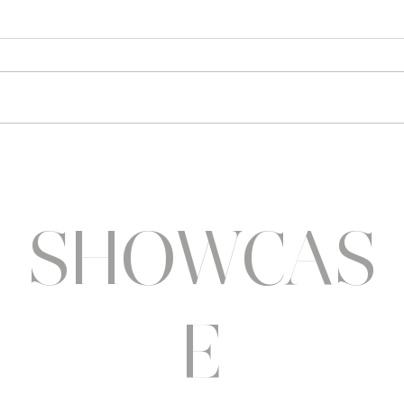
Sothys allège l’été
Six a
pluri
SHOWCAS
E