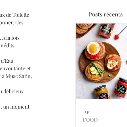
Posts récents
x de Toilette 
onner. Ces 
A la fois 
nédits 
 d’Eau 
 envoutante et 
t à Musc Satin, 
n délicieux 
e, un moment 
31 juil.
FOOD