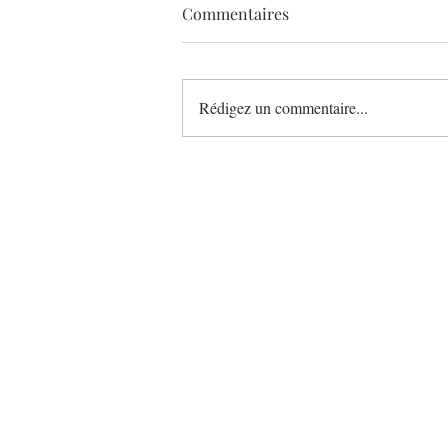
Commentaires
Rédigez un commentaire...
Léonce Blanc bouscule le
petit-déjeuner