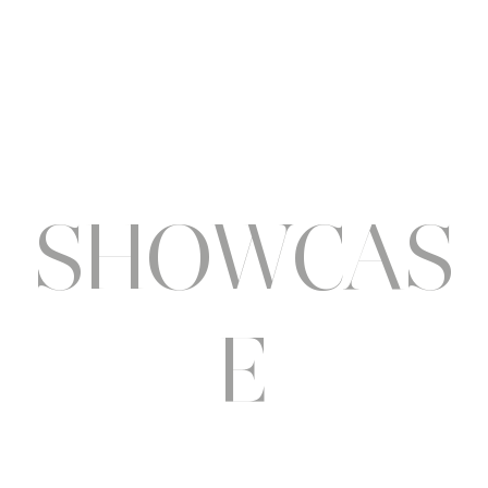
pluri
SHOWCAS
E
showcase.redaction@gmail.com