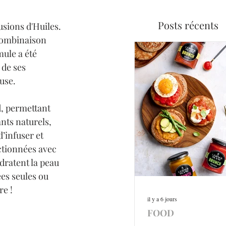
Posts récents
sions d'Huiles. 
 combinaison 
ule a été 
de ses 
use. 
d, permettant 
nts naturels, 
’infuser et 
ctionnées avec 
dratent la peau 
ées seules ou 
re !
il y a 6 jours
FOOD