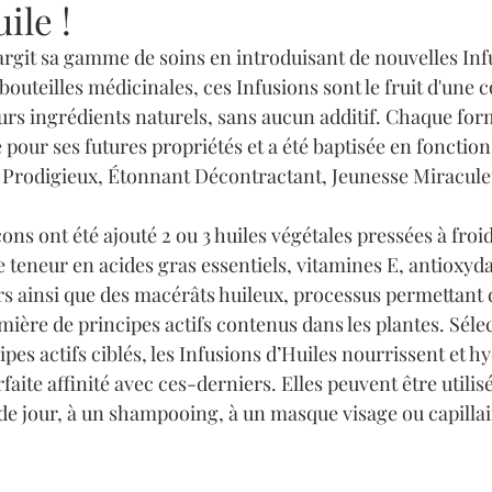
ile !
rgit sa gamme de soins en introduisant de nouvelles Infu
outeilles médicinales, ces Infusions sont le fruit d'une
urs ingrédients naturels, sans aucun additif. Chaque form
our ses futures propriétés et a été baptisée en fonction 
t Prodigieux, Étonnant Décontractant, Jeunesse Miracule
ns ont été ajouté 2 ou 3 huiles végétales pressées à froi
e teneur en acides gras essentiels, vitamines E, antioxyda
rs ainsi que des macérâts huileux, processus permettant d
emière de principes actifs contenus dans les plantes. Séle
ipes actifs ciblés, les Infusions d’Huiles nourrissent et hy
faite affinité avec ces-derniers. Elles peuvent être utilis
de jour, à un shampooing, à un masque visage ou capillai