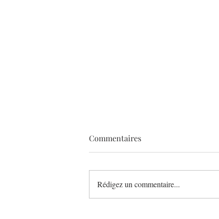
Commentaires
Rédigez un commentaire...
Léonce Blanc bouscule le