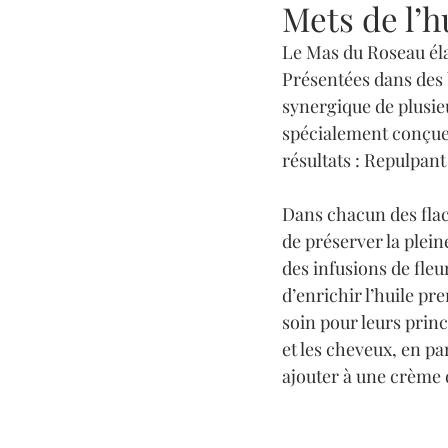
Mets de l’hu
Le Mas du Roseau éla
Présentées dans des b
synergique de plusie
spécialement conçue p
résultats : Repulpan
Dans chacun des flaco
de préserver la plein
des infusions de fleu
d’enrichir l’huile pr
soin pour leurs princ
et les cheveux, en par
ajouter à une crème 