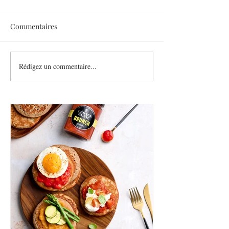
Commentaires
Sothys allège l’été
Rédigez un commentaire...
Six athlètes, une
plurielle