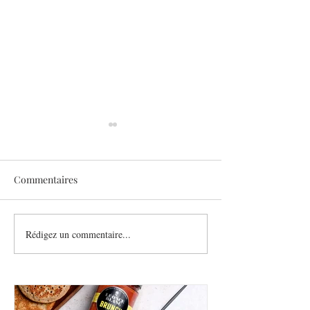
Commentaires
Sothys allège l’été
Rédigez un commentaire...
Six athlètes, une
plurielle