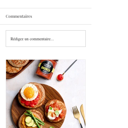
Commentaires
Sothys allège l’été
Rédigez un commentaire...
Six athlètes, une
plurielle