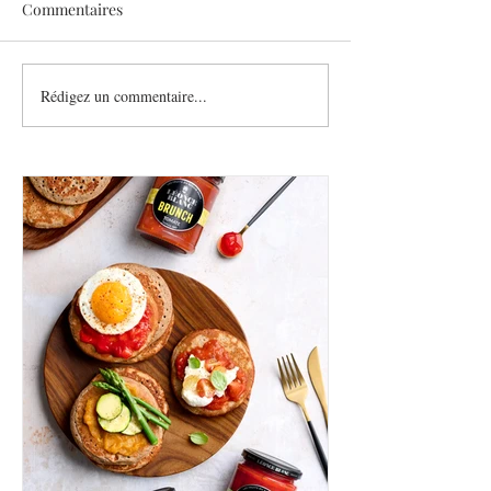
Commentaires
Sothys allège l’été
Rédigez un commentaire...
Six athlètes, une
plurielle