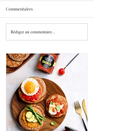
Commentaires
Sothys allège l’été
Rédigez un commentaire...
Six athlètes, une
plurielle