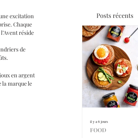
Posts récents
une excitation 
prise. Chaque 
l’Avent réside 
ndriers de 
ûts.
joux en argent 
e la marque le 
il y a 6 jours
FOOD