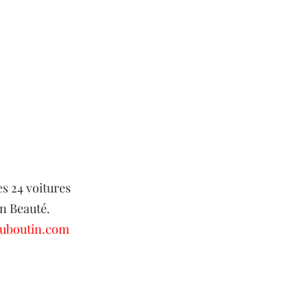
s 24 voitures 
in Beauté.
ouboutin.com