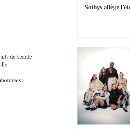
Sothys allège l’ét
uits de beauté 
lle 
 abonnées : 