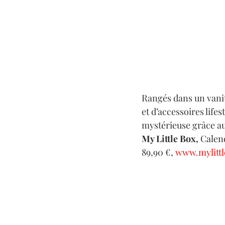
Rangés dans un vanit
et d’accessoires life
mystérieuse grâce aux
My Little Box, 
Calend
89,90 €, 
www.mylittl