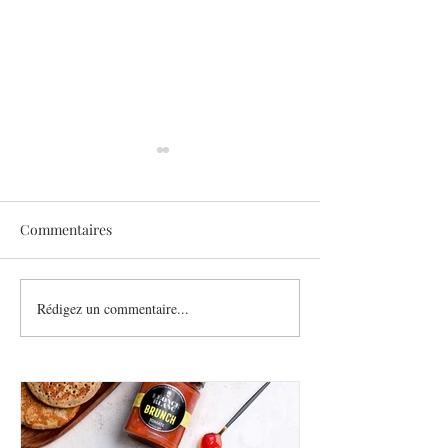
Commentaires
Sothys allège l’été
Rédigez un commentaire...
Six athlètes, une
plurielle