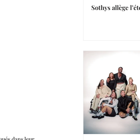
Sothys allège l’ét
qués dans leur 