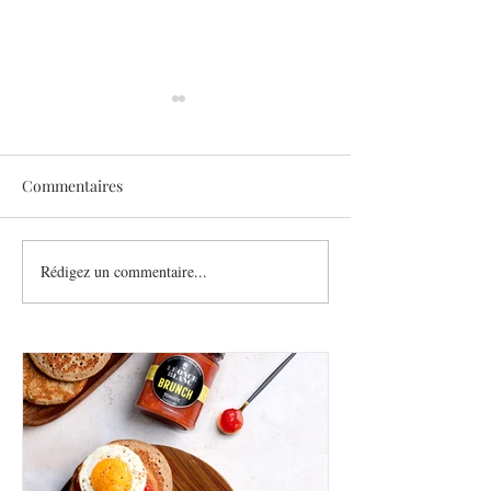
Commentaires
Sothys allège l’été
Rédigez un commentaire...
Six athlètes, une
plurielle