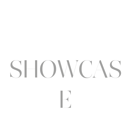
SHOWCAS
E
showcase.redaction@gmail.com