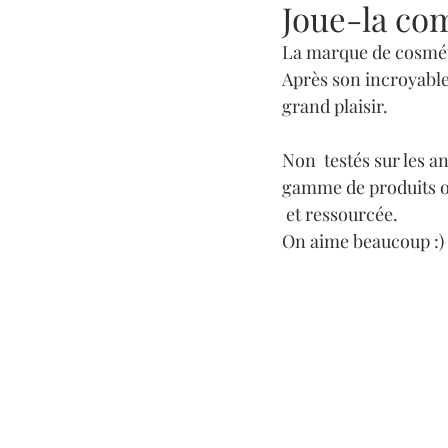
Joue-la co
La marque de cosméti
Après son incroyable
grand plaisir. 
Non  testés sur les a
gamme de produits of
 et ressourcée.
On aime beaucoup :)