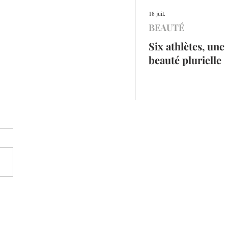
18 juil.
BEAUTÉ
Six athlètes, une
beauté plurielle
thlètes, une beauté
elle