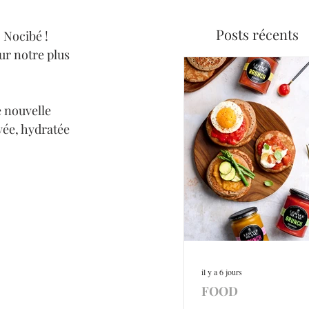
Posts récents
Nocibé ! 
ur notre plus 
e nouvelle 
yée, hydratée
il y a 6 jours
FOOD