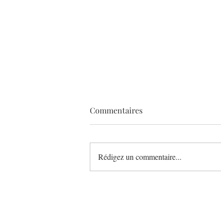
Commentaires
Rédigez un commentaire...
Léonce Blanc bouscule le
petit-déjeuner