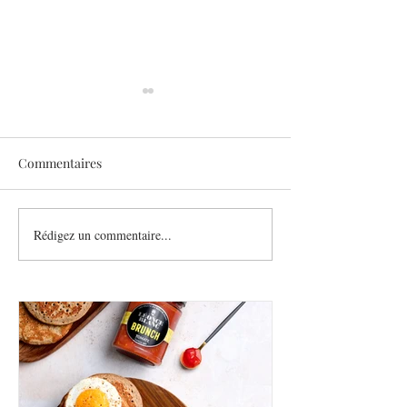
Commentaires
Sothys allège l’été
Rédigez un commentaire...
Six athlètes, une
plurielle