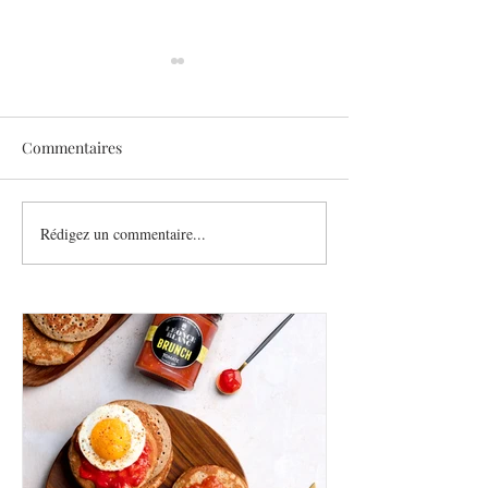
Commentaires
Sothys allège l’été
Rédigez un commentaire...
Six athlètes, une
plurielle