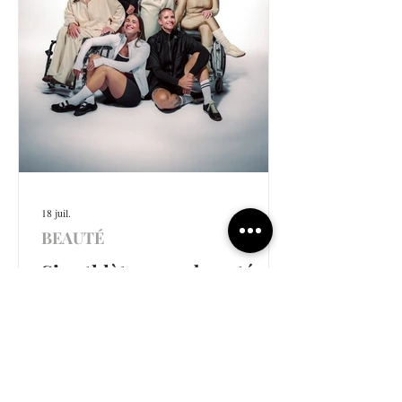
18 juil.
BEAUTÉ
Six athlètes, une beauté
plurielle
Posts récents