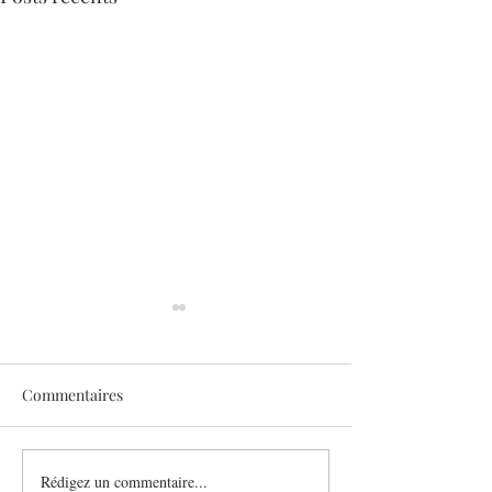
Commentaires
Sothys allège l’été
Rédigez un commentaire...
Six athlètes, une