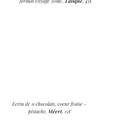
format voyage 20ml , 
Lalique
, 45€
Ecrin de 11 chocolats,
 c
oeur fraise - 
pistache, 
Méert
, 15€