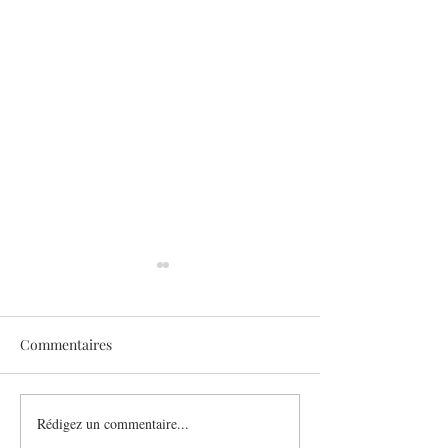
Commentaires
Sothys allège l’été
Rédigez un commentaire...
Six athlètes, une