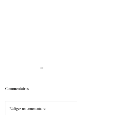
Commentaires
Sothys allège l’été
Rédigez un commentaire...
Six athlètes, une