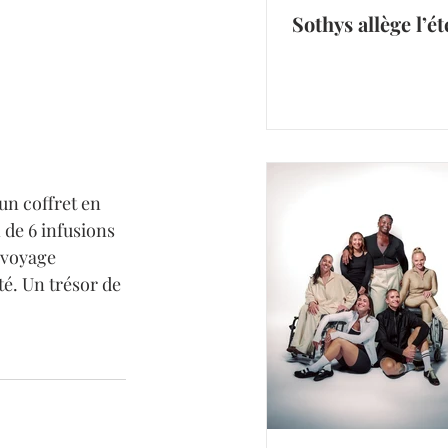
Sothys allège l’ét
un coffret en 
de 6 infusions 
 voyage 
té. Un trésor de 