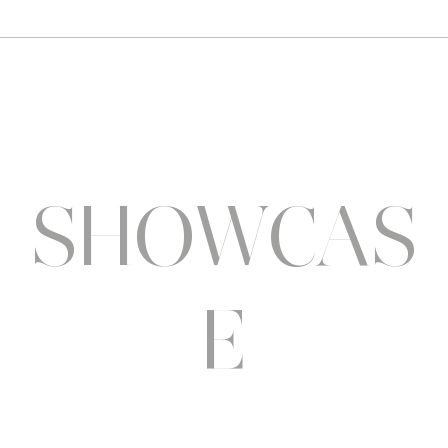
Sothys allège l’été
Six a
pluri
SHOWCAS
E
showcase.redaction@gmail.com