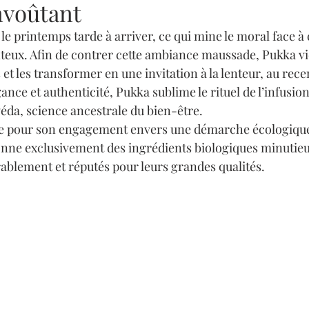
nvoûtant
t le printemps tarde à arriver, ce qui mine le moral face à
enteux. Afin de contrer cette ambiance maussade, Pukka vi
et les transformer en une invitation à la lenteur, au rece
nce et authenticité, Pukka sublime le rituel de l’infusion
véda, science ancestrale du bien-être. 
 pour son engagement envers une démarche écologique
onne exclusivement des ingrédients biologiques minutie
rablement et réputés pour leurs grandes qualités. 