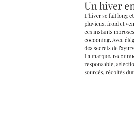
Un hiver e
L’hiver se fait long e
pluvieux, froid et v
ces instants moroses 
cocooning. Avec éléga
des secrets de l’ayur
La marque, reconnue
responsable, sélecti
sourcés, récoltés du