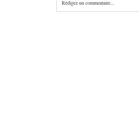
Rédigez un commentaire...
Léonce Blanc bouscule le
petit-déjeuner