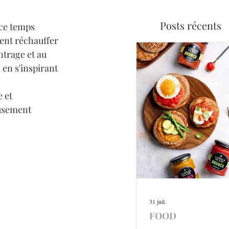
Posts récents
 ce temps 
ent réchauffer 
ntrage et au 
 en s'inspirant 
 et 
usement 
31 juil.
FOOD