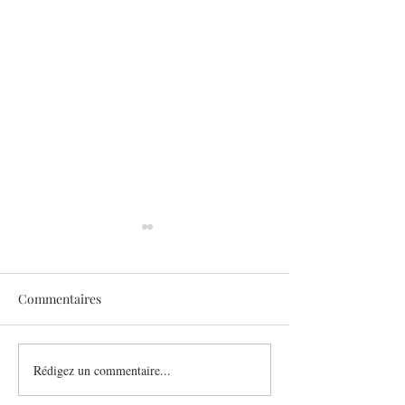
Commentaires
Sothys allège l’été
Rédigez un commentaire...
Six athlètes, une
plurielle