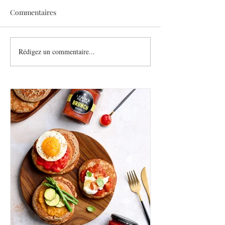
Commentaires
Sothys allège l’été
Rédigez un commentaire...
Six athlètes, une
plurielle