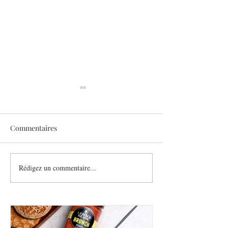
Commentaires
Sothys allège l’été
Rédigez un commentaire...
Six athlètes, une
plurielle