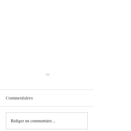
Commentaires
Sothys allège l’été
Rédigez un commentaire...
Six athlètes, une
plurielle