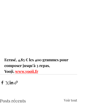
Nouvelle aventure culinaire pour bébé !
Ecrasé, 4,85 € les 400 grammes pour 
composer jusqu’à 3 repas, 
Yooji, 
www.yooji.fr
Posts récents
Voir tout