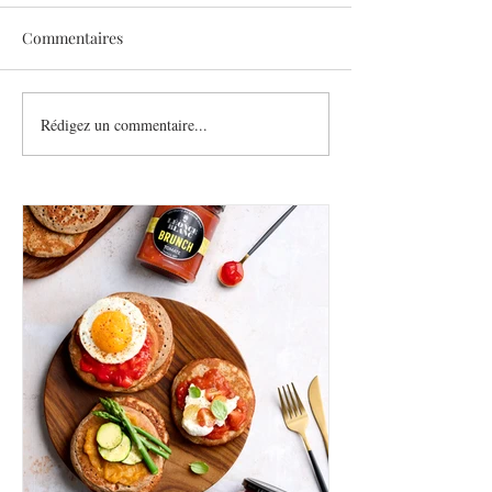
Commentaires
Sothys allège l’été
Rédigez un commentaire...
Six athlètes, une
plurielle