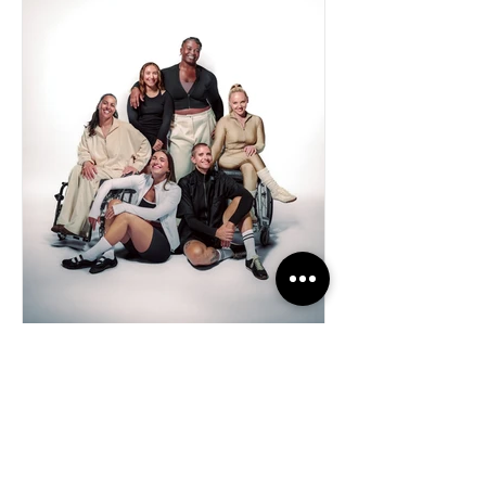
18 juil.
BEAUTÉ
Six athlètes, une beauté