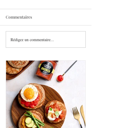
Commentaires
Sothys allège l’été
Rédigez un commentaire...
Six athlètes, une
plurielle