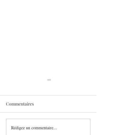
Commentaires
Sothys allège l’été
Rédigez un commentaire...
Six athlètes, une