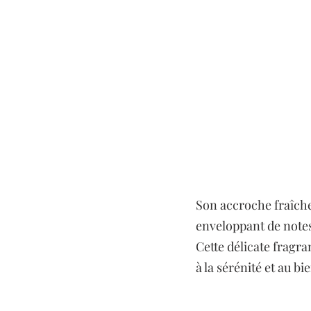
Son accroche fraîche 
enveloppant de note
Cette délicate fragra
à la sérénité et au bi