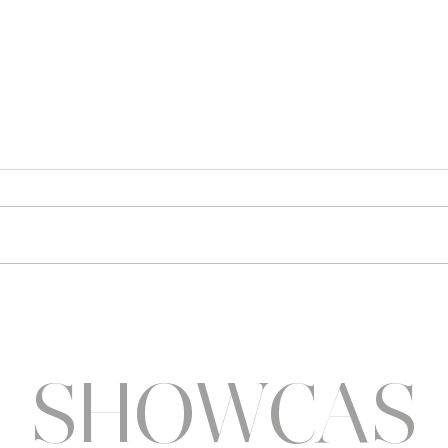
Sothys allège l’été
Six a
pluri
SHOWCAS