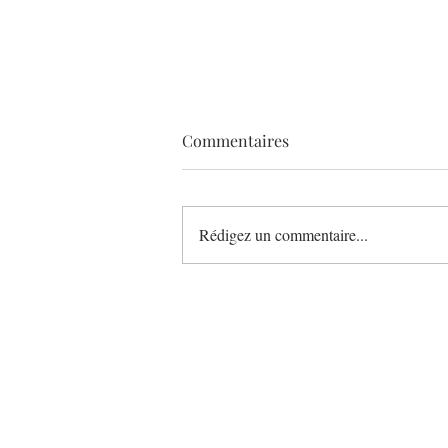
Commentaires
Rédigez un commentaire...
Léonce Blanc bouscule le
petit-déjeuner