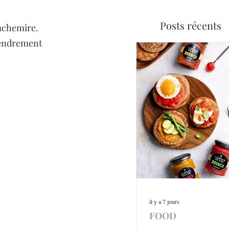
Posts récents
Cachemire. 
tendrement 
il y a 7 jours
FOOD