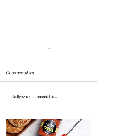
Commentaires
Sothys allège l’été
Rédigez un commentaire...
Six athlètes, une
plurielle