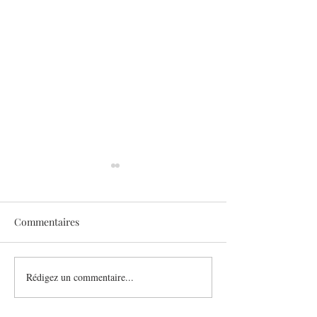
Commentaires
Sothys allège l’été
Rédigez un commentaire...
Six athlètes, une
plurielle