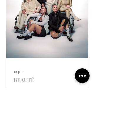
18 juil.
BEAUTÉ
Six athlètes, une beauté
plurielle
Posts récents