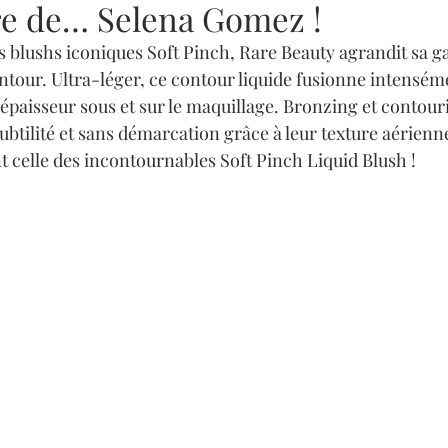
re de… Selena Gomez !
es blushs iconiques Soft Pinch, Rare Beauty agrandit sa 
ntour. Ultra-léger, ce contour liquide fusionne intenséme
épaisseur sous et sur le maquillage. Bronzing et contouri
btilité et sans démarcation grâce à leur texture aérienne
 celle des incontournables Soft Pinch Liquid Blush ! 