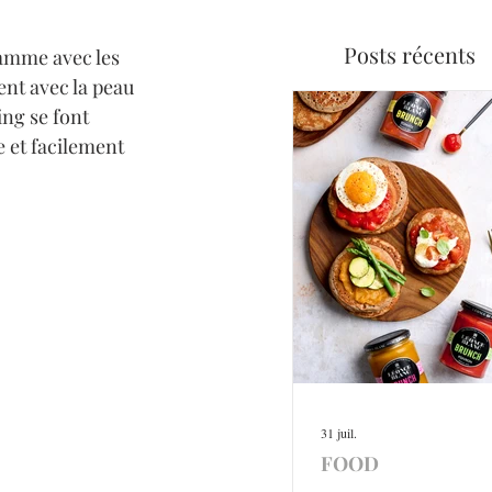
Posts récents
gamme avec les 
nt avec la peau 
ng se font 
 et facilement 
31 juil.
FOOD