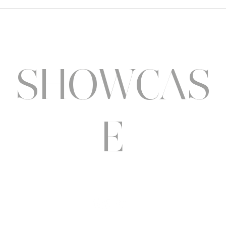
Six a
pluri
SHOWCAS
E
showcase.redaction@gmail.com